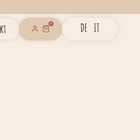
DE
IT
0
kt