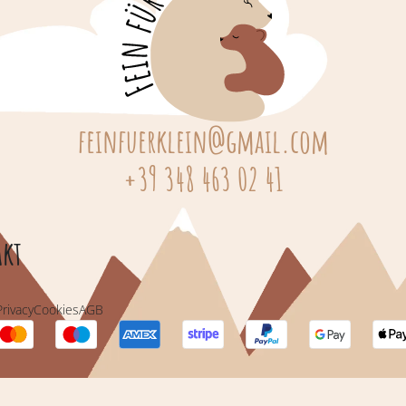
feinfuerklein@gmail.com
+39 348 463 02 41
kt
Privacy
Cookies
AGB