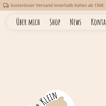
kostenloser Versand innerhalb Italien ab 150€
Über mich
Shop
News
Konta