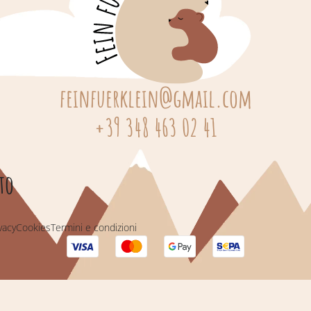
feinfuerklein@gmail.com
+39 348 463 02 41
to
vacy
Cookies
Termini e condizioni