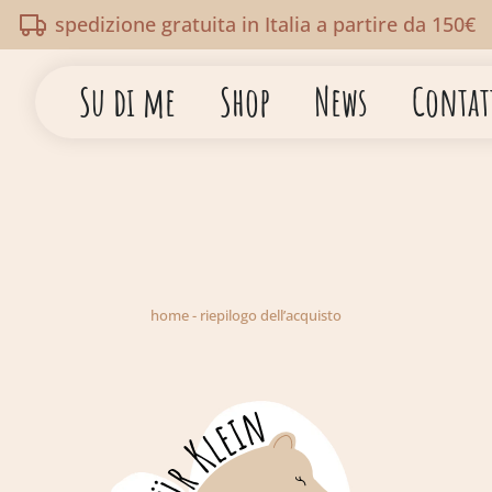
spedizione gratuita in Italia a partire da 150€
Su di me
Shop
News
Contat
home
-
riepilogo dell’acquisto