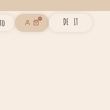
DE
IT
0
to