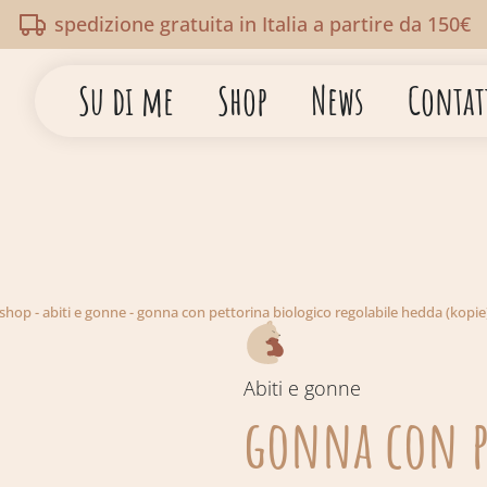
spedizione gratuita in Italia a partire da 150€
Su di me
Shop
News
Contat
shop
-
abiti e gonne
-
gonna con pettorina biologico regolabile hedda (kopie)
Abiti e gonne
gonna con p