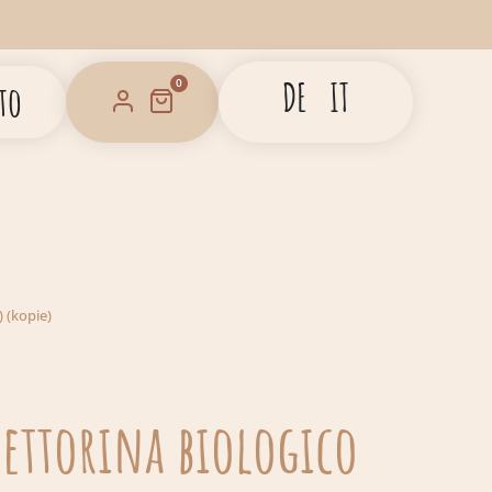
DE
IT
0
to
 (kopie)
ettorina biologico