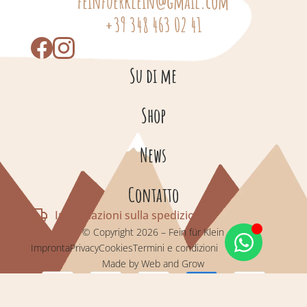
feinfuerklein@gmail.com
+39 348 463 02 41
Su di me
Shop
News
Contatto
Informazioni sulla spedizione
© Copyright 2026 – Fein für Klein
Impronta
Privacy
Cookies
Termini e condizioni
Made by Web and Grow