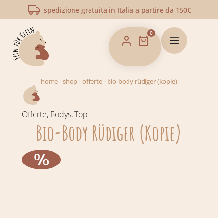
spedizione gratuita in Italia a partire da 150€
0
home
-
shop
-
offerte
-
bio-body rüdiger (kopie)
Offerte
,
Bodys
,
Top
Bio-Body Rüdiger (Kopie)