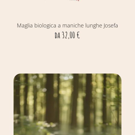
Maglia biologica a maniche lunghe Josefa
gi
da
32,00
€