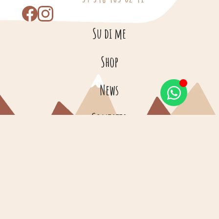
Su di me
Shop
News
Contatto
Informazioni sulla spedizione
© Copyright 2026 – Fein für Klein
Impronta
Privacy
Cookies
Termini e condizioni
Made by Web and Grow