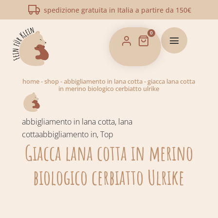
spedizione gratuita in Italia a partire da 150€
0
home
-
shop
-
abbigliamento in lana cotta
-
giacca lana cotta
in merino biologico cerbiatto ulrike
abbigliamento in lana cotta
,
lana
cottaabbigliamento in
,
Top
Giacca lana cotta in merino
biologico cerbiatto Ulrike