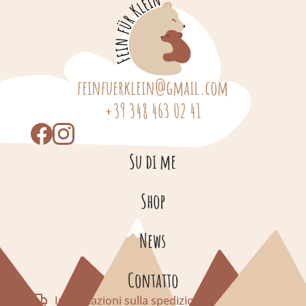
feinfuerklein@gmail.com
+39 348 463 02 41
Su di me
Shop
News
Contatto
Informazioni sulla spedizione