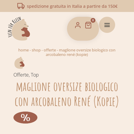
spedizione gratuita in Italia a partire da 150€
0
home
-
shop
-
offerte
-
maglione oversize biologico con
arcobaleno rené (kopie)
Offerte
,
Top
maglione oversize biologico
con arcobaleno René (Kopie)