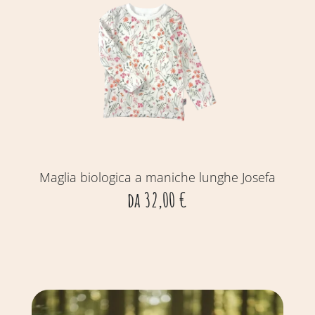
Maglia biologica a maniche lunghe Josefa
gi
da
32,00
€