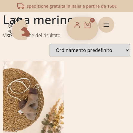
Home
/
Shop
/ Prodotti taggati “Lana merino”
spedizione gratuita in Italia a partire da 150€
Lana merino
0
Visualizzazione del risultato