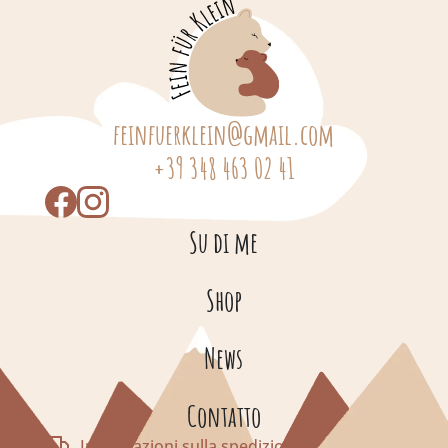
feinfuerklein@gmail.com
+39 348 463 02 41
Su di me
Shop
News
Contatto
Informazioni sulla spedizione