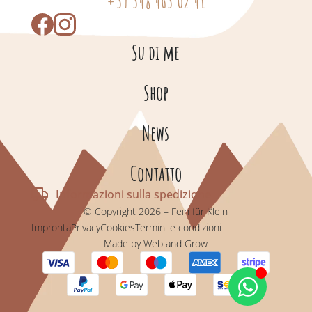
+39 348 463 02 41
Su di me
Shop
News
Contatto
Informazioni sulla spedizione
© Copyright 2026 – Fein für Klein
Impronta
Privacy
Cookies
Termini e condizioni
Made by Web and Grow