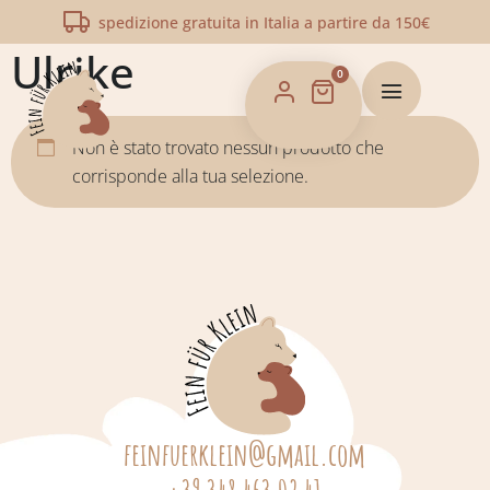
Home
/
Shop
/ Prodotti taggati “Ulrike”
spedizione gratuita in Italia a partire da 150€
Ulrike
0
Non è stato trovato nessun prodotto che
corrisponde alla tua selezione.
feinfuerklein@gmail.com