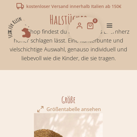
kostenloser Versand innerhalb Italien ab 150€
home
-
accessoires
-
halstücher
Halstücher
0
Hier im Shop findest du alles, was das Elternherz
höher schlagen lässt. Eine kunterbunte und
vielschichtige Auswahl, genauso individuell und
liebevoll wie die Kinder, die sie tragen.
Größe
Größentabelle ansehen