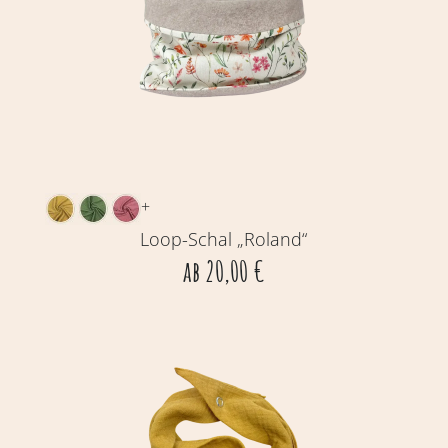
+
Loop-Schal „Roland“
ab
20,00
€