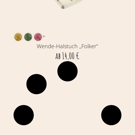
+
Wende-Halstuch „Folker“
ab
14,00
€