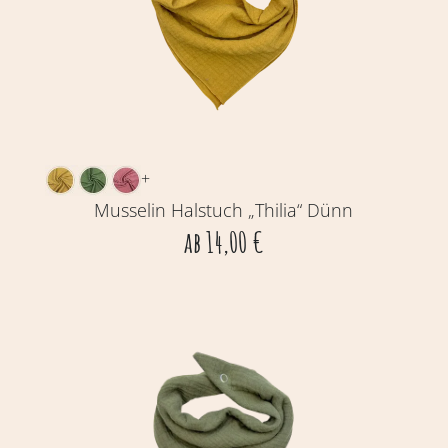
+
Musselin Halstuch „Thilia“ Dünn
ab
14,00
€