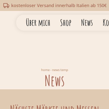
kostenloser Versand innerhalb Italien ab 150€
Über mich
Shop
News
Ko
home
-
news temp
News