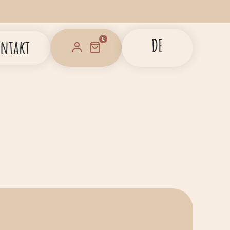
DE
0
ntakt