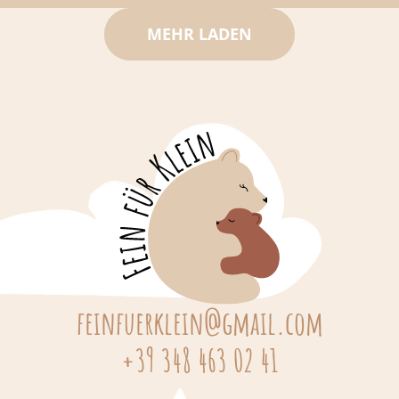
MEHR LADEN
feinfuerklein@gmail.com
+39 348 463 02 41