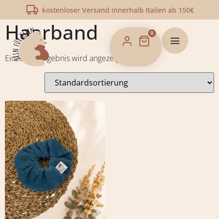
Start
/
Shop
/ Produkte verschlagwortet mit „Haarband“
kostenloser Versand innerhalb Italien ab 150€
Haarband
0
Einzelnes Ergebnis wird angezeigt