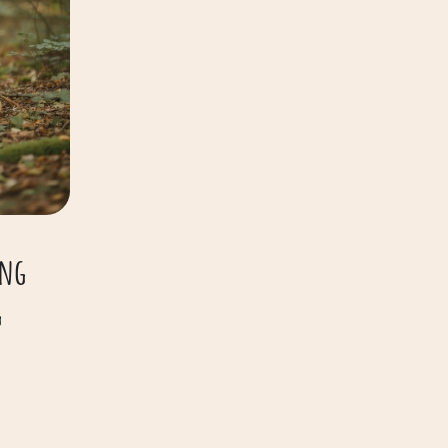
ung
g