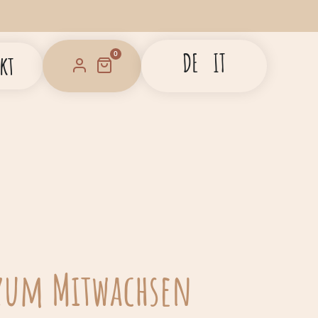
DE
IT
0
kt
zum Mitwachsen