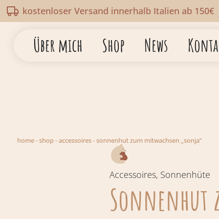
kostenloser Versand innerhalb Italien ab 150€
Über mich
Shop
News
Konta
home
-
shop
-
accessoires
-
sonnenhut zum mitwachsen „sonja“
Accessoires
,
Sonnenhüte
Sonnenhut 