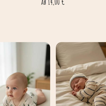
ab
14,00
€