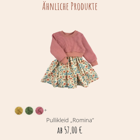
Ähnliche Produkte
+
Pullikleid „Romina“
ab
57,00
€