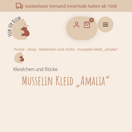
kostenloser Versand innerhalb Italien ab 150€
0
home
-
shop
-
kleidchen und röcke
-
musselin kleid „amalia“
Kleidchen und Röcke
Musselin Kleid „Amalia“