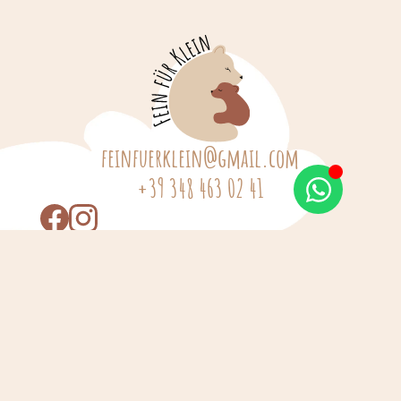
feinfuerklein@gmail.com
+39 348 463 02 41
Über mich
Shop
News