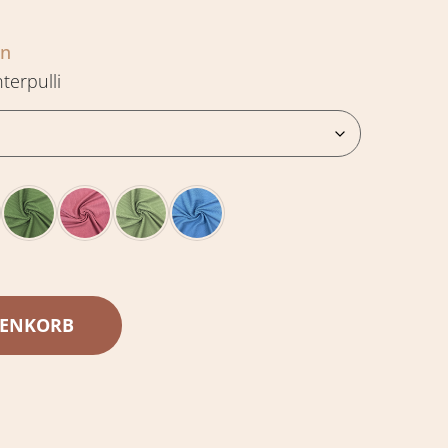
en
terpulli
RENKORB