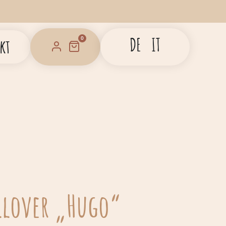
DE
IT
0
kt
llover „Hugo“