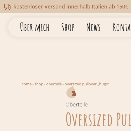
kostenloser Versand innerhalb Italien ab 150€
Über mich
Shop
News
Konta
home
-
shop
-
oberteile
-
oversized pullover „hugo“
Oberteile
Oversized Pu