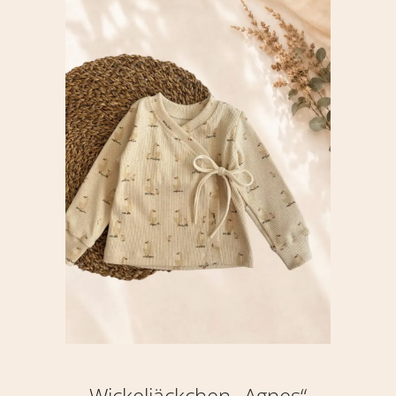
Wickeljäckchen „Agnes“