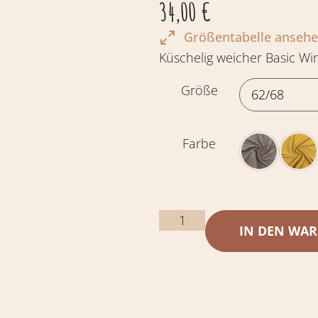
34,00
€
Größentabelle anseh
Küschelig weicher Basic Win
Größe
Farbe
IN DEN WA