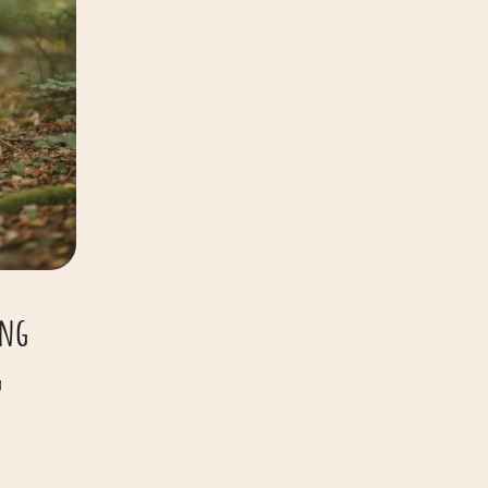
ung
g