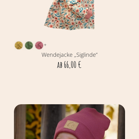
+
Wendejacke „Siglinde“
ab
66,00
€