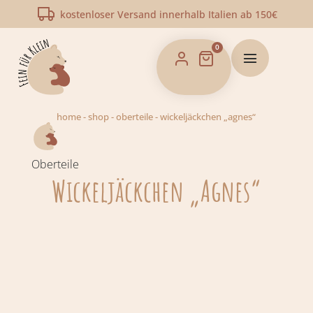
kostenloser Versand innerhalb Italien ab 150€
0
home
-
shop
-
oberteile
-
wickeljäckchen „agnes“
Oberteile
Wickeljäckchen „Agnes“